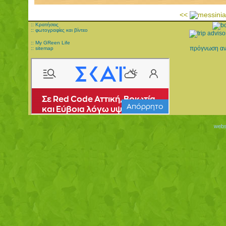
<<
:: Κρατήσεις
:: φωτογραφίες και βίντεο
:: My GReen Life
πρόγνωση α
:: sitemap
websi